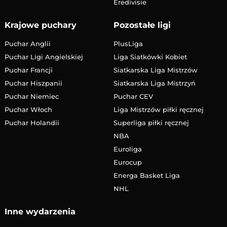
Eredivisie
Krajowe puchary
Pozostałe ligi
Puchar Anglii
PlusLiga
Puchar Ligi Angielskiej
Liga Siatkówki Kobiet
Puchar Francji
Siatkarska Liga Mistrzów
Puchar Hiszpanii
Siatkarska Liga Mistrzyń
Puchar Niemiec
Puchar CEV
Puchar Włoch
Liga Mistrzów piłki ręcznej
Puchar Holandii
Superliga piłki ręcznej
NBA
Euroliga
Eurocup
Energa Basket Liga
NHL
Inne wydarzenia