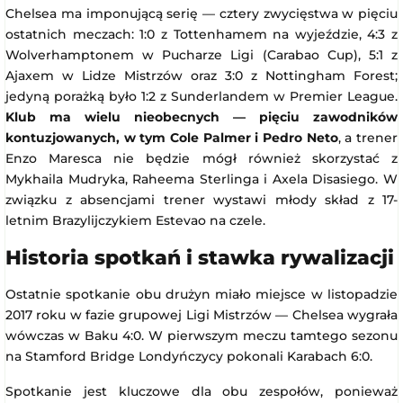
Chelsea ma imponującą serię — cztery zwycięstwa w pięciu
ostatnich meczach: 1:0 z Tottenhamem na wyjeździe, 4:3 z
Wolverhamptonem w Pucharze Ligi (Carabao Cup), 5:1 z
Ajaxem w Lidze Mistrzów oraz 3:0 z Nottingham Forest;
jedyną porażką było 1:2 z Sunderlandem w Premier League.
Klub ma wielu nieobecnych — pięciu zawodników
kontuzjowanych, w tym Cole Palmer i Pedro Neto
, a trener
Enzo Maresca nie będzie mógł również skorzystać z
Mykhaila Mudryka, Raheema Sterlinga i Axela Disasiego. W
związku z absencjami trener wystawi młody skład z 17-
letnim Brazylijczykiem Estevao na czele.
Historia spotkań i stawka rywalizacji
Ostatnie spotkanie obu drużyn miało miejsce w listopadzie
2017 roku w fazie grupowej Ligi Mistrzów — Chelsea wygrała
wówczas w Baku 4:0. W pierwszym meczu tamtego sezonu
na Stamford Bridge Londyńczycy pokonali Karabach 6:0.
Spotkanie jest kluczowe dla obu zespołów, ponieważ