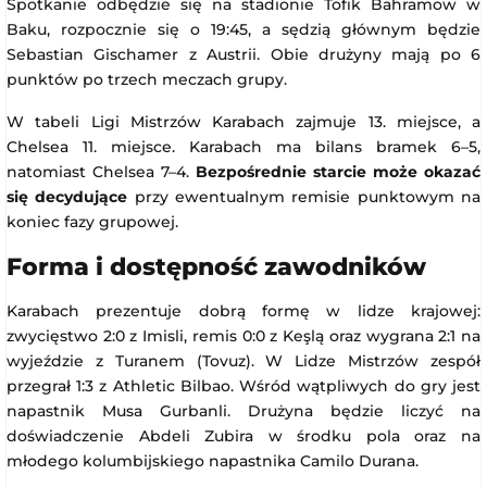
Spotkanie odbędzie się na stadionie Tofik Bahramow w
Baku, rozpocznie się o 19:45, a sędzią głównym będzie
Sebastian Gischamer z Austrii. Obie drużyny mają po 6
punktów po trzech meczach grupy.
W tabeli Ligi Mistrzów Karabach zajmuje 13. miejsce, a
Chelsea 11. miejsce. Karabach ma bilans bramek 6–5,
natomiast Chelsea 7–4.
Bezpośrednie starcie może okazać
się decydujące
przy ewentualnym remisie punktowym na
koniec fazy grupowej.
Forma i dostępność zawodników
Karabach prezentuje dobrą formę w lidze krajowej:
zwycięstwo 2:0 z Imisli, remis 0:0 z Keşlą oraz wygrana 2:1 na
wyjeździe z Turanem (Tovuz). W Lidze Mistrzów zespół
przegrał 1:3 z Athletic Bilbao. Wśród wątpliwych do gry jest
napastnik Musa Gurbanli. Drużyna będzie liczyć na
doświadczenie Abdeli Zubira w środku pola oraz na
młodego kolumbijskiego napastnika Camilo Durana.