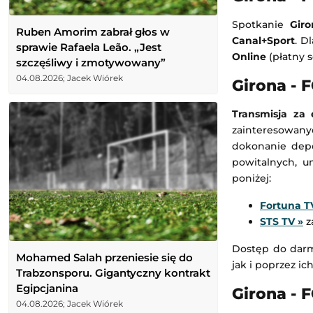
Spotkanie
Gir
Ruben Amorim zabrał głos w
Canal+Sport
. D
sprawie Rafaela Leão. „Jest
Online
(płatny 
szczęśliwy i zmotywowany”
04.08.2026; Jacek Wiórek
Girona - 
Transmisja za
zainteresowan
dokonanie depo
powitalnych, u
poniżej:
Fortuna T
STS TV
»
za
Dostęp do darm
Mohamed Salah przeniesie się do
jak i poprzez i
Trabzonsporu. Gigantyczny kontrakt
Egipcjanina
Girona - 
04.08.2026; Jacek Wiórek