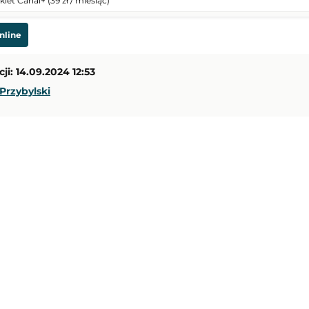
t Canal+ (39 zł / miesiąc)
14:30
Transmisja
nline
opy w Pływaniu
ji: 14.09.2024 12:53
Karpaty Lwów
-
FC LNZ Cherkasy
Przybylski
Liga Ukraińska
17:00
Transmisja
enger w Todi
Unia Skierniewice
-
Arka Gdynia
1. Liga Polska
19:00
Transmisja
py w Lekkoatletyce
Diana Shnaider
-
Iga Świątek
WTA Toronto