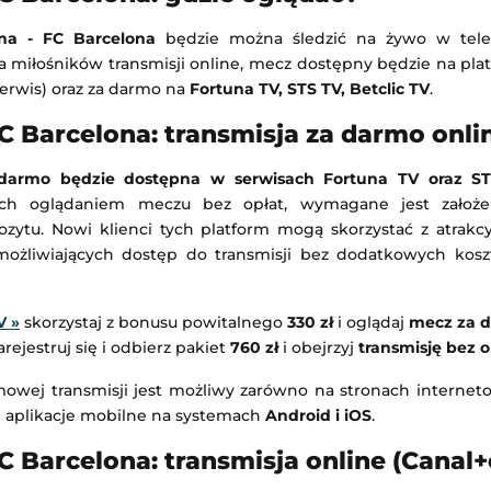
ona - FC Barcelona
będzie można śledzić na żywo w telew
la miłośników transmisji online, mecz dostępny będzie na pl
serwis) oraz za darmo na
Fortuna TV, STS TV, Betclic TV
.
FC Barcelona: transmisja za darmo onli
 darmo będzie dostępna w serwisach Fortuna TV oraz S
ych oglądaniem meczu bez opłat, wymagane jest założe
zytu. Nowi klienci tych platform mogą skorzystać z atrak
możliwiających dostęp do transmisji bez dodatkowych kosz
V
»
skorzystaj z bonusu powitalnego
330 zł
i oglądaj
mecz za 
rejestruj się i odbierz pakiet
760 zł
i obejrzyj
transmisję bez o
owej transmisji jest możliwy zarówno na stronach internet
ch aplikacje mobilne na systemach
Android i iOS
.
FC Barcelona: transmisja online (Canal+