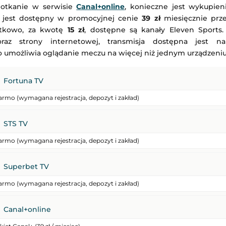
potkanie w serwisie
Canal+online
, konieczne jest wykupie
” jest dostępny w promocyjnej cenie
39 zł
miesięcznie prze
atkowo, za kwotę
15 zł
, dostępne są kanały Eleven Sports. 
oraz strony internetowej, transmisja dostępna jest n
o umożliwia oglądanie meczu na więcej niż jednym urządzeniu
Fortuna TV
armo (wymagana rejestracja, depozyt i zakład)
STS TV
armo (wymagana rejestracja, depozyt i zakład)
Superbet TV
armo (wymagana rejestracja, depozyt i zakład)
en w Pekinie
Polissia Żytomierz
-
Metalist 1925 Charków
Canal+online
rowe
Liga Ukraińska