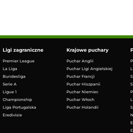
19:00
Transmisja
Ligi zagraniczne
Krajowe puchary
P
Premier League
Puchar Anglii
P
La Liga
Puchar Ligi Angielskiej
L
Bundesliga
Puchar Francji
S
Serie A
Puchar Hiszpanii
S
Ligue 1
Puchar Niemiec
P
Championship
Puchar Włoch
L
Liga Portugalska
Puchar Holandii
S
Eredivisie
E
E