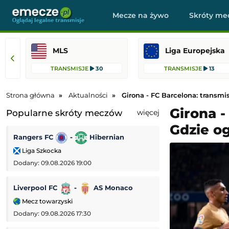
Mecze na żywo
Skróty me
MLS
Liga Europejska
TRANSMISJE
30
TRANSMISJE
13
Strona główna
Aktualności
Girona - FC Barcelona: transmis
Girona -
Popularne skróty meczów
więcej
Gdzie og
Rangers FC
-
Hibernian
PEC Zwolle
-
Liga Szkocka
Eredivisie (Liga 
Dodany: 09.08.2026 19:00
Dodany: 09.08.2026 
Liverpool FC
-
AS Monaco
Manchester City
Mecz towarzyski
Mecz towarzyski
Dodany: 09.08.2026 17:30
Dodany: 09.08.2026 