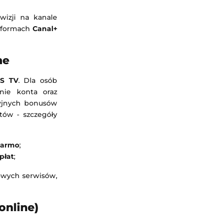
izji na kanale
atformach
Canal+
ne
TS TV
. Dla osób
nie konta oraz
cyjnych bonusów
tów - szczegóły
darmo
;
płat
;
owych serwisów,
online)