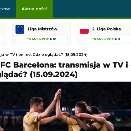
czów
Aktualności
Liga Mistrzów
2. Liga Polska
TRANSMISJE
10
TRANSMISJE
9
ja w TV i online. Gdzie oglądać? (15.09.2024)
 FC Barcelona: transmisja w TV i 
lądać? (15.09.2024)
Ajax Amsterdam
New England Revolution
-
Houston Dynamo
Holenderska)
MLS
16:30
Dodany: 09.08.2026 0:30
-
Atlético Madryt
Udinese
-
FC Barcelona
Mecz towarzyski
15:00
Dodany: 09.08.2026 0:00