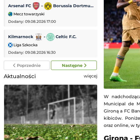
Arsenal FC
-
Borussia Dortmund
Sparta Rotterda
Mecz towarzyski
Eredivisie (Liga 
Dodany: 09.08.2026 17:00
Dodany: 09.08.2026 
Kilmarnock
-
Celtic F.C.
Inter Miami
-
Liga Szkocka
Leagues Cup MLS
Dodany: 09.08.2026 16:30
Dodany: 09.08.2026
Poprzednie
Następne
Aktualności
więcej
W nadchodzącą 
Municipal de M
Gironą a FC Bar
kibiców. Poniż
oraz online, w 
Girona - 