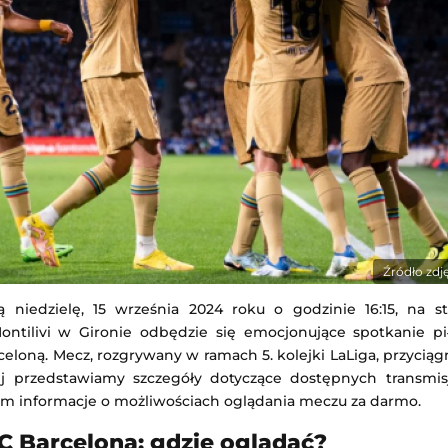
m
-
Feyenoord Rotterdam
Estrela
-
Sporting CP
Holenderska)
Liga Portugalska
14:15
Dodany: 08.08.2026 23:30
CF Monterrey
SSC Napoli
-
Celta Vigo
 Liga MX
Mecz towarzyski
 4:00
Dodany: 08.08.2026 23:00
Źródło zdj
niedzielę, 15 września 2024 roku o godzinie 16:15, na st
ontilivi w Gironie odbędzie się emocjonujące spotkanie pi
celoną. Mecz, rozgrywany w ramach 5. kolejki LaLiga, przycią
ej przedstawiamy szczegóły dotyczące dostępnych transmisj
tym informacje o możliwościach oglądania meczu za darmo.
FC Barcelona: gdzie oglądać?