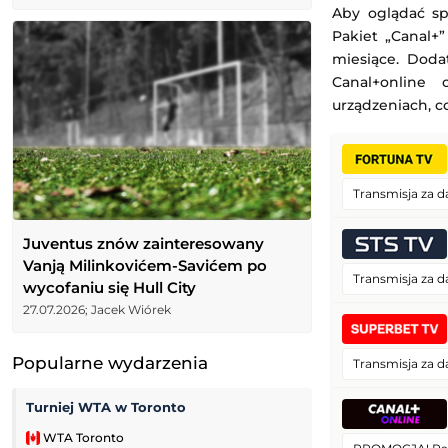
Aby oglądać s
Pakiet „Canal+
miesiące. Dod
Canal+online 
urządzeniach, c
Transmisja za d
Juventus znów zainteresowany
Vanją Milinkovićem-Savićem po
Transmisja za d
wycofaniu się Hull City
27.07.2026; Jacek Wiórek
Popularne wydarzenia
Transmisja za d
Turniej WTA w Toronto
Turniej China Op
WTA Toronto
Turnieje snooke