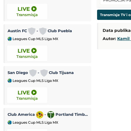
PROMOCJA! Pakie
LIVE
8:00
Transmisja
Transmisja
Transmisje TV i o
Mistrzostwa Eur
Data publikac
Austin FC
-
Club Puebla
Autor:
Kamil 
Leagues Cup MLS Liga MX
Pływanie
LIVE
9:25
Transmisja
Transmisja
Turniej ATP Chall
San Diego
-
Club Tijuana
Leagues Cup MLS Liga MX
Challenger Todi
LIVE
10:00
Transmisja
Transmisja
Mistrzostwa Euro
Club America
-
Portland Timbers
Leagues Cup MLS Liga MX
Lekkoatletyka