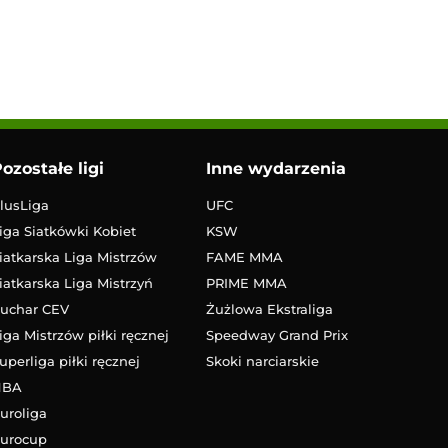
ozostałe ligi
Inne wydarzenia
lusLiga
UFC
iga Siatkówki Kobiet
KSW
iatkarska Liga Mistrzów
FAME MMA
iatkarska Liga Mistrzyń
PRIME MMA
uchar CEV
Żużlowa Ekstraliga
iga Mistrzów piłki ręcznej
Speedway Grand Prix
uperliga piłki ręcznej
Skoki narciarskie
NBA
uroliga
urocup