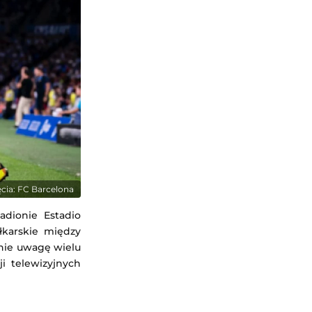
ęcia: FC Barcelona
adionie Estadio
łkarskie między
gnie uwagę wielu
i telewizyjnych