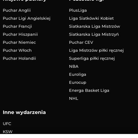
Puchar Anglii
PlusLiga
Puchar Ligi Angielskiej
Liga Siatkówki Kobiet
Puchar Francji
Siatkarska Liga Mistrzów
Puchar Hiszpanii
Siatkarska Liga Mistrzyń
Puchar Niemiec
Puchar CEV
Puchar Włoch
Liga Mistrzów piłki ręcznej
Puchar Holandii
Superliga piłki ręcznej
NBA
Euroliga
Eurocup
Energa Basket Liga
NHL
Inne wydarzenia
UFC
KSW