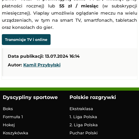
płatności rocznej) lub
55 zł / miesiąc
(w subskrypcji
miesięcznej). Viaplay umożliwia oglądanie meczu na wielu
urządzeniach, w tym na smart TV, smartfonach, tabletach
oraz konsolach do gier.
Transmisje TV i online
Data publikacji: 13.07.2024 16:14
Autor:
Kamil Przybylski
Dyscypliny sportowe
Polskie rozgrywki
Boks
Ekstraklasa
Formuła 1
1. Liga Polska
Hokej
2. Liga Polska
Koszykówka
Puchar Polski