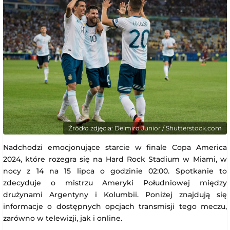
Źródło zdjęcia: Delmiro Junior / Shutterstock.com
Nadchodzi emocjonujące starcie w finale Copa America
2024, które rozegra się na Hard Rock Stadium w Miami, w
nocy z 14 na 15 lipca o godzinie 02:00. Spotkanie to
zdecyduje o mistrzu Ameryki Południowej między
drużynami Argentyny i Kolumbii. Poniżej znajdują się
informacje o dostępnych opcjach transmisji tego meczu,
zarówno w telewizji, jak i online.