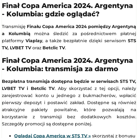
Finał Copa America 2024. Argentyna
- Kolumbia: gdzie oglądać?
Transmisję
Finału Copa America 2024 pomiędzy Argentyną
a Kolumbią
można śledzić za pośrednictwem płatnej
platformy
Viaplay
, a także bezpłatnie dzięki serwisom
STS
TV, LVBET TV
oraz
Betclic TV
.
Finał Copa America 2024. Argentyna
- Kolumbia: transmisja za darmo
Bezpłatna transmisja dostępna będzie w serwisach STS TV,
LVBET TV i Betclic TV
. Aby skorzystać z tej opcji, należy
zarejestrować konto u jednego z bukmacherów, wpłacić
pierwszy depozyt i postawić zakład. Dostępne są również
atrakcyjne pakiety powitalne, które pozwalają na
korzystanie z transmisji bez dodatkowych kosztów.
Szczegóły promocji są dostępne poniżej.
Oglądaj Copa America w STS TV
»
skorzystaj z bonusu