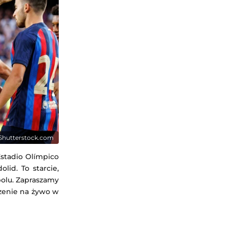
/ Shutterstock.com
Estadio Olímpico
lid. To starcie,
bolu. Zapraszamy
rzenie na żywo w