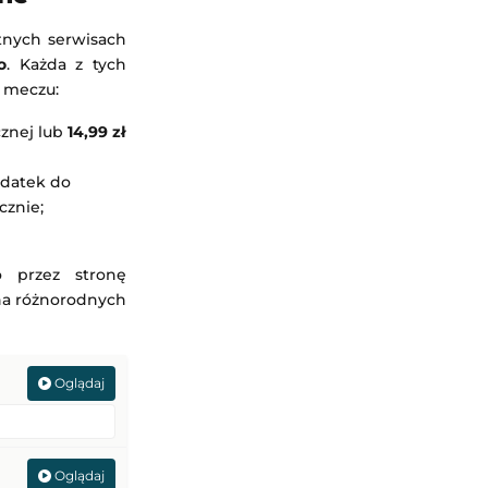
tnych serwisach
o
. Każda z tych
o meczu:
cznej lub
14,99 zł
datek do
cznie;
o przez stronę
 na różnorodnych
Oglądaj
Oglądaj