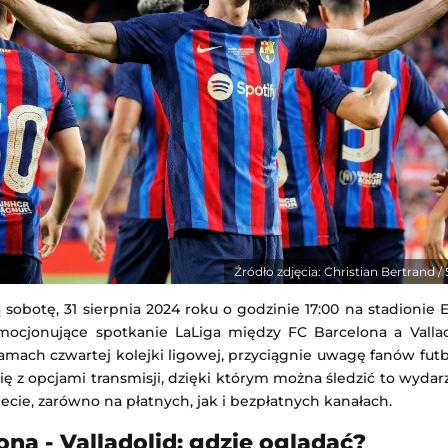
-
Qarabağ Ağdam
Red Bull Salzburg
-
Pafos
 Europy
Liga Europejska
21:00
Dodany: 06.08.2026 21:00
s
-
Omonia Nikozja
Lech Poznań
-
Klaksvik
Liga Europejska
21:00
Dodany: 06.08.2026 21:00
Źródło zdjęcia: Christian Bertrand 
obotę, 31 sierpnia 2024 roku o godzinie 17:00 na stadionie 
ocjonujące spotkanie LaLiga między FC Barcelona a Vallado
mach czwartej kolejki ligowej, przyciągnie uwagę fanów fut
ię z opcjami transmisji, dzięki którym można śledzić to wyda
rnecie, zarówno na płatnych, jak i bezpłatnych kanałach.
ona - Valladolid: gdzie oglądać?