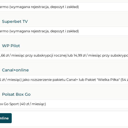
armo (wymagana rejestracja, depozyt i zakład)
LIVE
Transmisja
Superbet TV
GP
Memoriał Władysława Komara i Tadeusza Śl
armo (wymagana rejestracja, depozyt i zakład)
Lekkoatletyka
WP Pilot
LIVE
Transmisja
1,66 zł / miesiąc przy subskrypcji rocznej lub 14,99 zł / miesiąc przy subskrypc
Canal+online
Turniej ATP Challenger w Grodzisku Mazowieckim
Tour de France (kobiety)
isk Mazowiecki
Kolarstwo
5 zł / miesiąc) jako rozszerzenie pakietu Canal+ lub Pakiet "Wielka Piłka" (54 z
16:45
Polsat Box Go
Transmisja
x Go Sport (40 zł / miesiąc)
Jagiellonia Białystok II
-
Wigry Suwałki
nline
isk Mazowiecki
3. Liga Polska