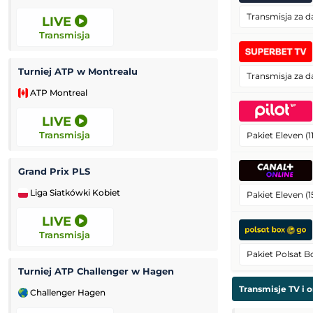
Transmisja za d
LIVE
LIVE
Transmisja
Transmisja
Turniej ATP w Montrealu
Grand Prix Moto
Transmisja za d
ATP Montreal
MotoGP
LIVE
LIVE
Transmisja
Transmisja
Pakiet Eleven (1
Grand Prix PLS
Liga Siatkówki Kobiet
Challenger Grodz
Pakiet Eleven (1
LIVE
LIVE
Transmisja
Transmisja
Pakiet Polsat Bo
Turniej ATP Challenger w Hagen
Kozerki Open
Transmisje TV i o
Challenger Hagen
Challenger Grodz