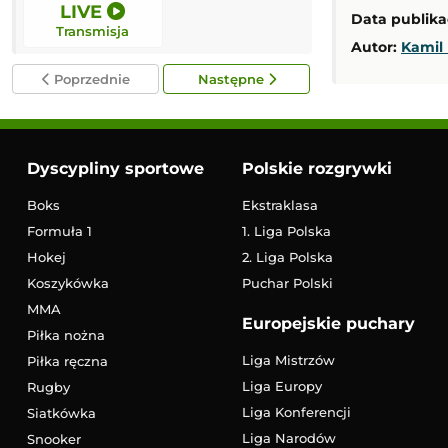
LIVE
LIVE
Data publikac
Transmisja
Transmisja
Autor:
Kamil 
Poprzednie
Następne
Dyscypliny sportowe
Polskie rozgrywki
Boks
Ekstraklasa
Formuła 1
1. Liga Polska
Hokej
2. Liga Polska
Koszykówka
Puchar Polski
MMA
Europejskie puchary
Piłka nożna
Liga Mistrzów
Piłka ręczna
Liga Europy
Rugby
Liga Konferencji
Siatkówka
Liga Narodów
Snooker