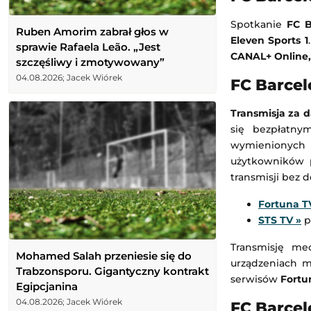
Spotkanie
FC B
Ruben Amorim zabrał głos w
Eleven Sports 1
sprawie Rafaela Leão. „Jest
CANAL+ Online,
szczęśliwy i zmotywowany”
04.08.2026; Jacek Wiórek
FC Barcel
Transmisja za 
się bezpłatn
wymienionych 
użytkowników p
transmisji bez 
Fortuna T
STS TV
»
p
Transmisję me
Mohamed Salah przeniesie się do
urządzeniach m
Trabzonsporu. Gigantyczny kontrakt
serwisów
Fortu
Egipcjanina
04.08.2026; Jacek Wiórek
FC Barcel