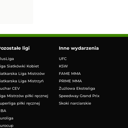
ozostałe ligi
Inne wydarzenia
lusLiga
UFC
iga Siatkówki Kobiet
KSW
iatkarska Liga Mistrzów
FAME MMA
iatkarska Liga Mistrzyń
PRIME MMA
uchar CEV
Żużlowa Ekstraliga
iga Mistrzów piłki ręcznej
Speedway Grand Prix
uperliga piłki ręcznej
Skoki narciarskie
NBA
uroliga
urocup