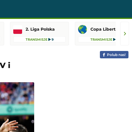
2. Liga Polska
Copa Libertadores
TRANSMISJE
9
TRANSMISJE
8
Polub nas!
V i