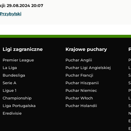
17:00
ji: 29.08.2024 20:07
Transmisja
Przybylski
Ligi zagraniczne
Krajowe puchary
P
Premier League
Puchar Anglii
P
La Liga
Puchar Ligi Angielskiej
L
Bundesliga
Puchar Francji
S
Serie A
Puchar Hiszpanii
S
Ligue 1
Puchar Niemiec
P
Championship
Puchar Włoch
L
Liga Portugalska
Puchar Holandii
S
Eredivisie
E
E