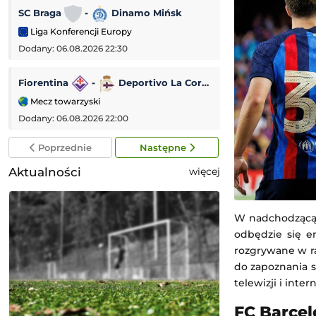
SC Braga
-
Dinamo Mińsk
Dynamo Kijów
Liga Konferencji Europy
Liga Konferencji
Dodany: 06.08.2026 22:30
Dodany: 06.08.2026 
Fiorentina
-
Deportivo La Coruña
Lincoln Red Imp
Mecz towarzyski
Liga Europejska
Dodany: 06.08.2026 22:00
Dodany: 06.08.2026 
Poprzednie
Następne
Aktualności
więcej
W nadchodzącą s
odbędzie się em
rozgrywane w ra
do zapoznania s
telewizji i inte
FC Barcel