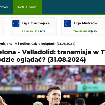
czów
Aktualności
Liga Europejska
Liga Mistrzów
TRANSMISJE
13
TRANSMISJE
10
smisja w TV i online. Gdzie oglądać? (31.08.2024)
lona - Valladolid: transmisja w T
Gdzie oglądać? (31.08.2024)
Getafe CF
IFK Göteborg
-
KAA Gent
Liga Konferencji Europy
 22:00
Dodany: 06.08.2026 21:00
-
Anderlecht
Raków Częstochowa
-
Hammarby FF
Liga Konferencji Europy
21:45
Dodany: 06.08.2026 21:00