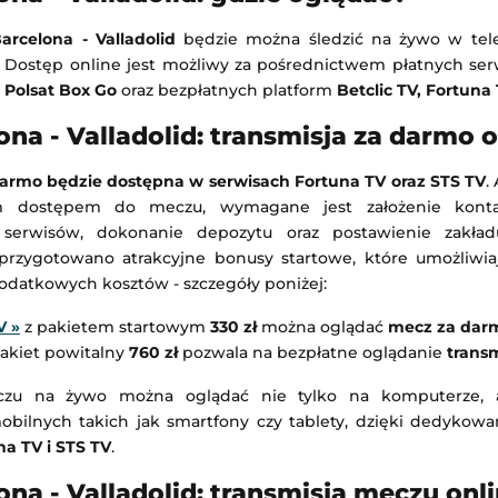
arcelona - Valladolid
będzie można śledzić na żywo w tele
. Dostęp online jest możliwy za pośrednictwem płatnych se
 Polsat Box Go
oraz bezpłatnych platform
Betclic TV, Fortuna
ona - Valladolid: transmisja za darmo o
darmo będzie dostępna w serwisach Fortuna TV oraz STS TV
.
ym dostępem do meczu, wymagane jest założenie kon
serwisów, dokonanie depozytu oraz postawienie zakła
rzygotowano atrakcyjne bonusy startowe, które umożliwiaj
dodatkowych kosztów - szczegóły poniżej:
V
»
z pakietem startowym
330 zł
można oglądać
mecz za dar
akiet powitalny
760 zł
pozwala na bezpłatne oglądanie
transm
czu na żywo można oglądać nie tylko na komputerze, 
obilnych takich jak smartfony czy tablety, dzięki dedykow
na TV i STS TV
.
ona - Valladolid: transmisja meczu onl