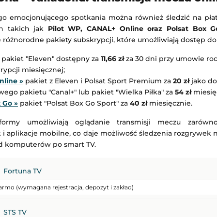
ego emocjonującego spotkania można również śledzić na pła
h takich jak
Pilot WP, CANAL+ Online oraz Polsat Box G
e różnorodne pakiety subskrypcji, które umożliwiają dostęp d
pakiet "Eleven" dostępny za
11,66 zł
za 30 dni przy umowie ro
rypcji miesięcznej;
line »
pakiet z Eleven i Polsat Sport Premium za
20 zł
jako do
go pakietu "Canal+" lub pakiet "Wielka Piłka" za
54 zł
miesię
 Go »
pakiet "Polsat Box Go Sport" za
40 zł
miesięcznie.
tformy umożliwiają oglądanie transmisji meczu zarówn
k i aplikacje mobilne, co daje możliwość śledzenia rozgrywek
od komputerów po smart TV.
Fortuna TV
armo (wymagana rejestracja, depozyt i zakład)
Bayern Monachium
-
Aston Villa
STS TV
Mecz towarzyski