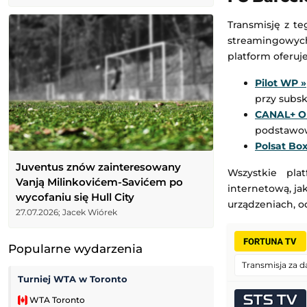
Transmisję z t
streamingowyc
platform oferuj
Pilot WP »
przy subsk
CANAL+ On
podstawowe
Polsat Box
Juventus znów zainteresowany
Wszystkie pla
Vanją Milinkovićem-Savićem po
internetową, ja
wycofaniu się Hull City
urządzeniach, 
27.07.2026; Jacek Wiórek
Popularne wydarzenia
Transmisja za d
Turniej WTA w Toronto
Tour de Pologne
WTA Toronto
Kolarstwo