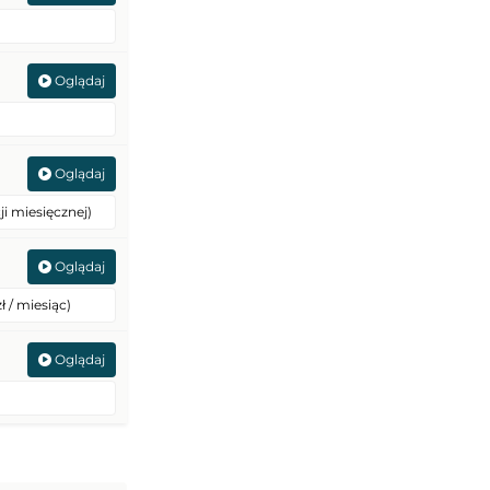
Oglądaj
usarskiego w Międzyzdrojach
Oglądaj
ji miesięcznej)
Oglądaj
ł / miesiąc)
Oglądaj