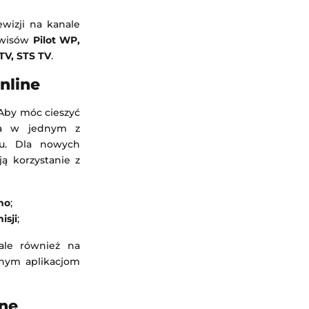
wizji na kanale
rwisów
Pilot WP,
 TV, STS TV
.
nline
 Aby móc cieszyć
ta w jednym z
du. Dla nowych
ą korzystanie z
mo
;
isji
;
ale również na
anym aplikacjom
ine