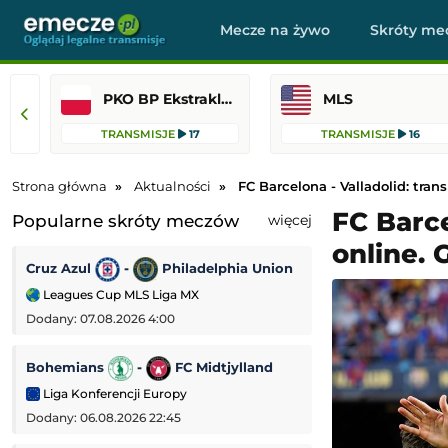
Mecze na żywo
Skróty me
PKO BP Ekstraklasa
MLS
TRANSMISJE
17
TRANSMISJE
16
Strona główna
Aktualności
FC Barcelona - Valladolid: tran
FC Barce
Popularne skróty meczów
więcej
online. 
Cruz Azul
-
Philadelphia Union
AS Monaco
-
Leagues Cup MLS Liga MX
Mecz towarzyski
Dodany: 07.08.2026 4:00
Dodany: 06.08.2026
Bohemians
-
FC Midtjylland
PAOK Saloniki
Liga Konferencji Europy
Liga Europejska
Dodany: 06.08.2026 22:45
Dodany: 06.08.2026 