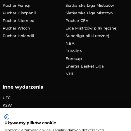
Puchar Francji
Siatkarska Liga Mistrzów
Puchar Hiszpanii
Siatkarska Liga Mistrzyń
Puchar Niemiec
Puchar CEV
Puchar Włoch
Liga Mistrzów piłki ręcznej
Puchar Holandii
Superliga piłki ręcznej
NBA
Euroliga
Eurocup
Energa Basket Liga
NHL
Inne wydarzenia
UFC
KSW
FAME MMA
PRIME MMA
Używamy plików cookie
Żużlowa Ekstraliga
Możemy je zamieścić w celu analizy danych dotyczących