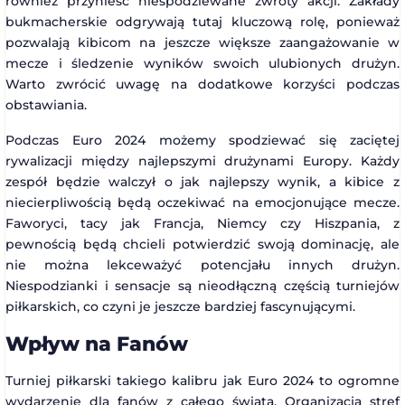
również przynieść niespodziewane zwroty akcji. Zakłady
bukmacherskie odgrywają tutaj kluczową rolę, ponieważ
pozwalają kibicom na jeszcze większe zaangażowanie w
mecze i śledzenie wyników swoich ulubionych drużyn.
Warto zwrócić uwagę na dodatkowe korzyści podczas
obstawiania.
Podczas Euro 2024 możemy spodziewać się zaciętej
rywalizacji między najlepszymi drużynami Europy. Każdy
zespół będzie walczył o jak najlepszy wynik, a kibice z
niecierpliwością będą oczekiwać na emocjonujące mecze.
Faworyci, tacy jak Francja, Niemcy czy Hiszpania, z
pewnością będą chcieli potwierdzić swoją dominację, ale
nie można lekceważyć potencjału innych drużyn.
Niespodzianki i sensacje są nieodłączną częścią turniejów
piłkarskich, co czyni je jeszcze bardziej fascynującymi.
Wpływ na Fanów
Turniej piłkarski takiego kalibru jak Euro 2024 to ogromne
wydarzenie dla fanów z całego świata. Organizacja stref