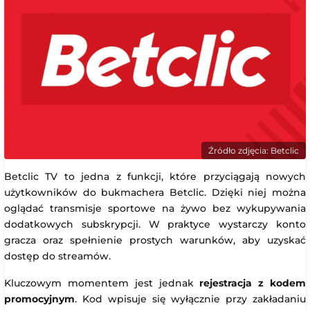
Źródło zdjęcia: Betclic
Betclic TV to jedna z funkcji, które przyciągają nowych
użytkowników do bukmachera Betclic. Dzięki niej można
oglądać transmisje sportowe na żywo bez wykupywania
dodatkowych subskrypcji. W praktyce wystarczy konto
gracza oraz spełnienie prostych warunków, aby uzyskać
dostęp do streamów.
Kluczowym momentem jest jednak
rejestracja z kodem
promocyjnym
. Kod wpisuje się wyłącznie przy zakładaniu