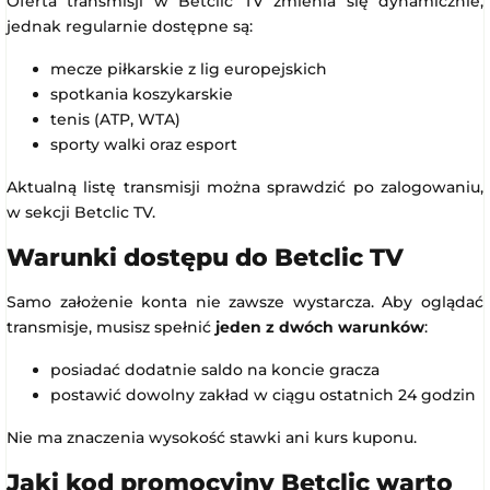
Oferta transmisji w Betclic TV zmienia się dynamicznie,
jednak regularnie dostępne są:
mecze piłkarskie z lig europejskich
spotkania koszykarskie
tenis (ATP, WTA)
sporty walki oraz esport
Aktualną listę transmisji można sprawdzić po zalogowaniu,
w sekcji Betclic TV.
Warunki dostępu do Betclic TV
Samo założenie konta nie zawsze wystarcza. Aby oglądać
transmisje, musisz spełnić
jeden z dwóch warunków
:
posiadać dodatnie saldo na koncie gracza
postawić dowolny zakład w ciągu ostatnich 24 godzin
Nie ma znaczenia wysokość stawki ani kurs kuponu.
Jaki kod promocyjny Betclic warto