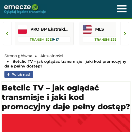
PKO BP Ekstraklasa
MLS
TRANSMISJE
17
TRANSMISJE
16
Strona główna
Aktualności
Betclic TV – jak oglądać transmisje i jaki kod promocyjny
daje pełny dostęp?
Polub nas!
Betclic TV – jak oglądać
transmisje i jaki kod
promocyjny daje pełny dostęp?