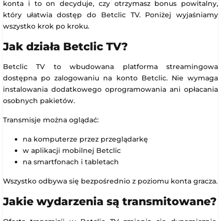
konta i to on decyduje, czy otrzymasz bonus powitalny,
który ułatwia dostęp do Betclic TV. Poniżej wyjaśniamy
wszystko krok po kroku.
Jak działa Betclic TV?
Betclic TV to wbudowana platforma streamingowa
dostępna po zalogowaniu na konto Betclic. Nie wymaga
instalowania dodatkowego oprogramowania ani opłacania
osobnych pakietów.
Transmisje można oglądać:
na komputerze przez przeglądarkę
w aplikacji mobilnej Betclic
na smartfonach i tabletach
Wszystko odbywa się bezpośrednio z poziomu konta gracza.
Jakie wydarzenia są transmitowane?